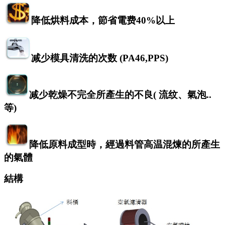
降低烘料成本，節省電费
40%
以上
减少模具清洗的次数
(PA46,PPS)
减少乾燥不完全所產生的不良
(
流纹、氣泡
..
等
)
降低原料成型時，經過料管高温混煉的所產生
的氣體
結構