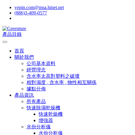
yepin.com@msa.hinet.net
(886)3-409-0577
產品目錄
首頁
關於我們
公司基本資料
經營理念
含水率太高對塑料之破壞
相對濕度 , 含水率 , 物性相互關係
據點分佈
產品資訊
所有產品
快速除濕乾燥機
快速乾燥機
增強器
水份分析儀
水份分析儀